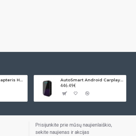
Volvo USB MP3 adapteris HU grotuvams
AutoSmart Android Carplay adapteris automobiliui
446.49€
Prisijunkite prie mūsų naujienlaiškio,
sekite naujienas ir akcijas