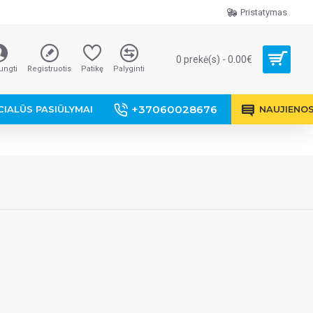
Pristatymas
0 prekė(s) - 0.00€
jungti
Registruotis
Patikę
Palyginti
+37060028676
CIALŪS PASIŪLYMAI
NAUJIENO