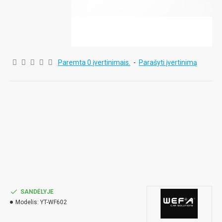
Paremta 0 įvertinimais.
-
Parašyti įvertinimą
SANDĖLYJE
Modelis:
YT-WF602