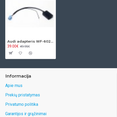
Teiraukitės tel.+37060028676 arba el.p.
sales@sagneta.lt
Audi adapteris WF-602 A2DP Bluetooth 8PIN
39.00€
49.95€
Informacija
Apie mus
Prekių pristatymas
Privatumo politika
Garantijos ir grąžinimai