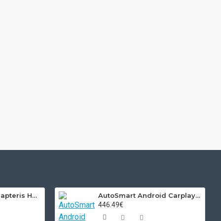
Volvo USB MP3 adapteris HU grotuvams
AutoSmart Android Carplay adapteris automobiliui
446.49€