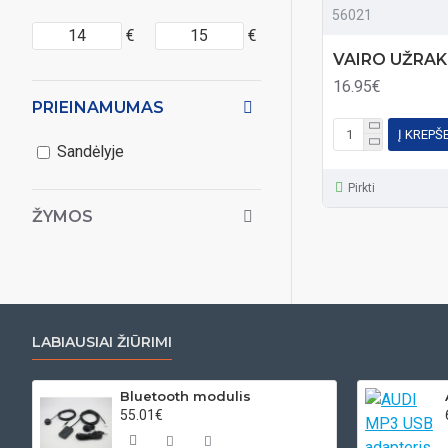
56021
€
€
VAIRO UŽRA
16.95€
PRIEINAMUMAS
Į KREPŠ
Sandėlyje
Pirkti
ŽYMOS
LABIAUSIAI ŽIŪRIMI
Bluetooth modulis
55.01€