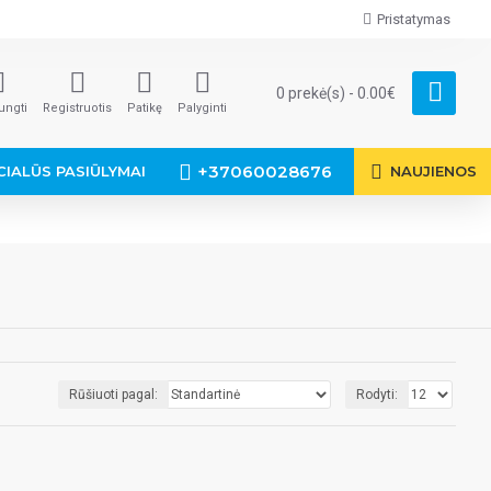
Pristatymas
0 prekė(s) - 0.00€
jungti
Registruotis
Patikę
Palyginti
+37060028676
CIALŪS PASIŪLYMAI
NAUJIENOS
Rūšiuoti pagal:
Rodyti: