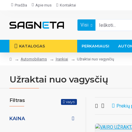
Pradžia
Apie mus
Kontaktai
Visi
KATALOGAS
PERKAMIAUSI
AUTOM
Automobiliams
Įrankiai
Užraktai nuo vagysčių
Užraktai nuo vagysčių
Filtras
Valyti
Prekių 
KAINA