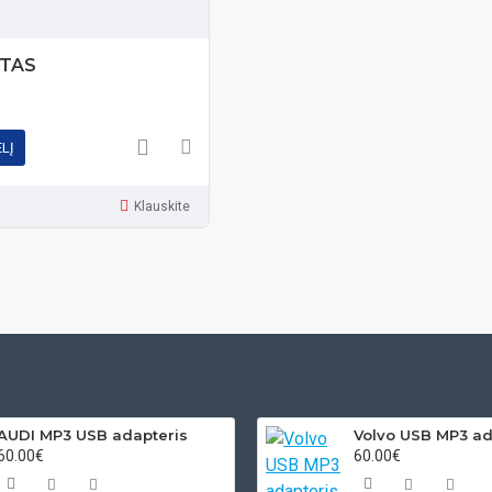
KTAS
ELĮ
Klauskite
AUDI MP3 USB adapteris
60.00€
60.00€