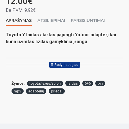
12.00€
Be PVM: 9.92€
APRAŠYMAS
ATSILIEPIMAI
PARSISIUNTIMAI
Toyota Y laidas skirtas pajungti Yatour adapterį kai
būna užimtas lizdas gamyklinia įranga.
Žymos:
toyota/lexus/scion
laidas
6+6
pin
mp3
adapterių
priedai