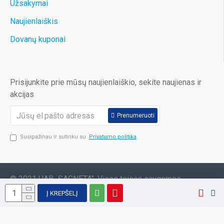
Užsakymai
Naujienlaiškis
Dovanų kuponai
Prisijunkite prie mūsų naujienlaiškio, sekite naujienas ir
akcijas
Prenumeruoti
Susipažinau ir sutinku su
Privatumo politika
© 2021 UAB „SAGNETA". Visos teisės saugomos.
Į KREPŠELĮ