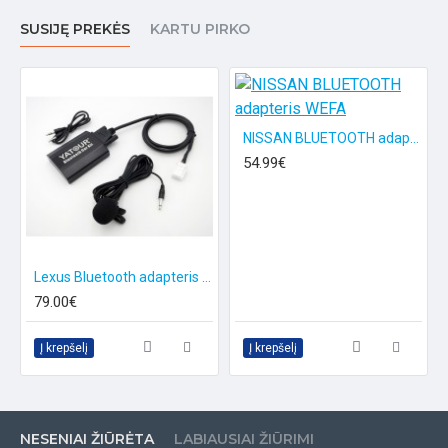
SUSIJĘ PREKĖS
KARTU PIRKO
NISSAN BLUETOOTH adapteris WEFA
54.99€
Lexus Bluetooth adapteris 6+6PIN
79.00€
Į krepšelį
Į krepšelį
NESENIAI ŽIŪRĖTA
LABIAUSIAI ŽIŪRIMI