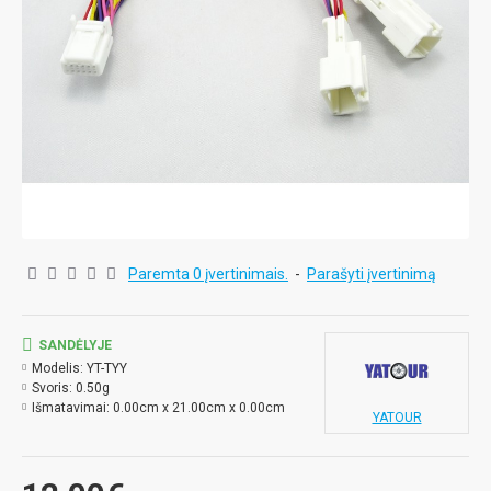
Paremta 0 įvertinimais.
-
Parašyti įvertinimą
SANDĖLYJE
Modelis:
YT-TYY
Svoris:
0.50g
Išmatavimai:
0.00cm x 21.00cm x 0.00cm
YATOUR