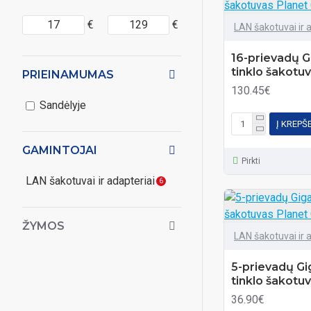
€
€
LAN šakotuvai ir 
16-prievadų Gi
tinklo šakotu
PRIEINAMUMAS
130.45€
Sandėlyje
Į KREPŠ
GAMINTOJAI
Pirkti
LAN šakotuvai ir adapteriai
6
ŽYMOS
LAN šakotuvai ir 
5-prievadų Gig
tinklo šakotu
36.90€