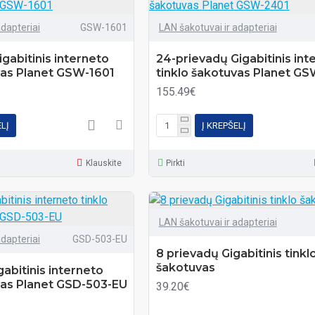
adapteriai
GSW-1601
LAN šakotuvai ir adapteriai
gabitinis interneto
24-prievadų Gigabitinis int
vas Planet GSW-1601
tinklo šakotuvas Planet G
155.49€
ELĮ
Į KREPŠELĮ
Klauskite
Pirkti
LAN šakotuvai ir adapteriai
adapteriai
GSD-503-EU
8 prievadų Gigabitinis tinkl
šakotuvas
abitinis interneto
vas Planet GSD-503-EU
39.20€