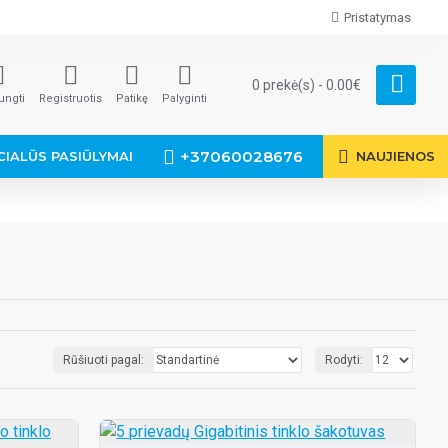
Pristatymas
0 prekė(s) - 0.00€
jungti
Registruotis
Patikę
Palyginti
+37060028676
CIALŪS PASIŪLYMAI
NAUJIENOS
Rūšiuoti pagal:
Rodyti: