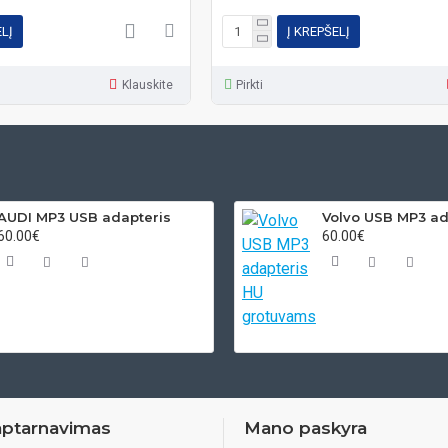
ELĮ
Į KREPŠELĮ
Klauskite
Pirkti
AUDI MP3 USB adapteris
60.00€
60.00€
aptarnavimas
Mano paskyra