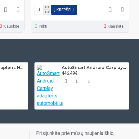
Į KREPŠELĮ
Klauskite
Pirkti
Klauskite
Volvo USB MP3 adapteris HU grotuvams
AutoSmart Android Carplay adapteris automobiliui
446.49€
Prisijunkite prie mūsų naujienlaiškio,