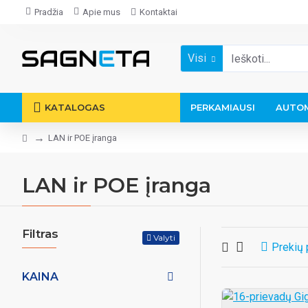
Pradžia
Apie mus
Kontaktai
Visi
KATALOGAS
PERKAMIAUSI
AUTOM
LAN ir POE įranga
LAN ir POE įranga
Filtras
Valyti
Prekių 
KAINA