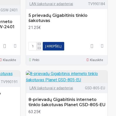
LAN šakotuvai ir adapteriai
TV990184
GSW-2401
5 prievadų Gigabitinis tinklo
šakotuvas
erneto
SW-2401
21.25€
Į KREPŠELĮ
Klauskite
Pirkti
Klauskite
TV990191
LAN šakotuvai ir adapteriai
GSD-805-EU
o
8-prievadų Gigabitinis interneto
tinklo šakotuvas Planet GSD-805-EU
63.25€