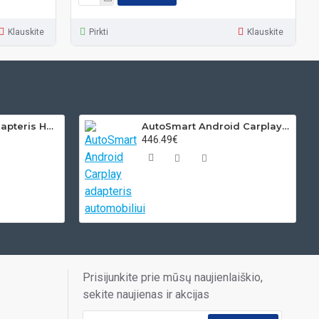
Klauskite
Pirkti
Klauskite
Volvo USB MP3 adapteris HU grotuvams
AutoSmart Android Carplay adapteris automobiliui
446.49€
Prisijunkite prie mūsų naujienlaiškio,
sekite naujienas ir akcijas