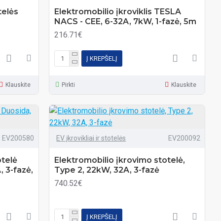
telės
Elektromobilio įkroviklis TESLA
NACS - CEE, 6-32A, 7kW, 1-fazė, 5m
216.71€
Į KREPŠELĮ
Klauskite
Pirkti
Klauskite
EV200580
EV įkrovikliai ir stotelės
EV200092
otelė
Elektromobilio įkrovimo stotelė,
 3-fazė,
Type 2, 22kW, 32A, 3-fazė
740.52€
Į KREPŠELĮ