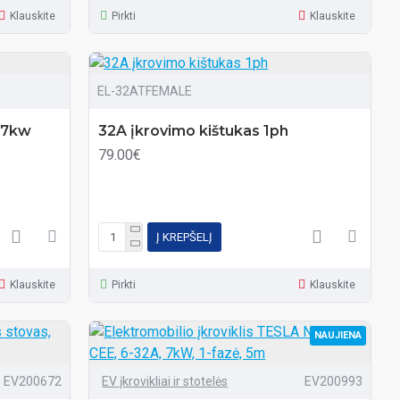
Klauskite
Pirkti
Klauskite
EL-32ATFEMALE
 7kw
32A įkrovimo kištukas 1ph
79.00€
Į KREPŠELĮ
Klauskite
Pirkti
Klauskite
NAUJIENA
EV200672
EV įkrovikliai ir stotelės
EV200993