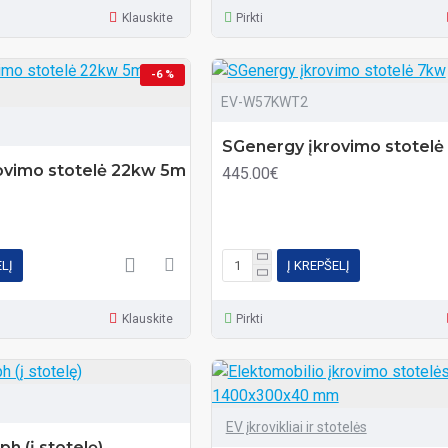
Klauskite
Pirkti
-6 %
EV-W57KWT2
SGenergy įkrovimo stotelė
ovimo stotelė 22kw 5m
445.00€
ELĮ
Į KREPŠELĮ
Klauskite
Pirkti
EV įkrovikliai ir stotelės
ph (į stotelę)