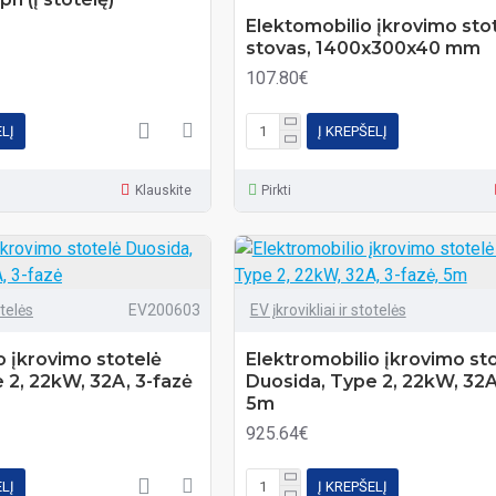
Elektomobilio įkrovimo sto
stovas, 1400x300x40 mm
107.80€
ELĮ
Į KREPŠELĮ
Klauskite
Pirkti
otelės
EV200603
EV įkrovikliai ir stotelės
o įkrovimo stotelė
Elektromobilio įkrovimo st
 2, 22kW, 32A, 3-fazė
Duosida, Type 2, 22kW, 32A,
5m
925.64€
ELĮ
Į KREPŠELĮ