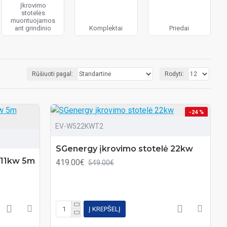
Įkrovimo
stotelės
muontuojamos
ant grindinio
Komplektai
Priedai
Rūšiuoti pagal:
Rodyti:
-24 %
EV-W522KWT2
SGenergy įkrovimo stotelė 22kw
 11kw 5m
419.00€
549.00€
Į KREPŠELĮ