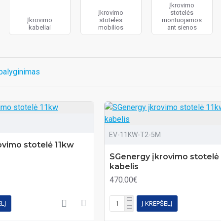
Įkrovimo
Įkrovimo
stotelės
Įkrovimo
stotelės
montuojamos
kabeliai
mobilios
ant sienos
palyginimas
EV-11KW-T2-5M
vimo stotelė 11kw
SGenergy įkrovimo stotelė
kabelis
470.00€
ELĮ
Į KREPŠELĮ