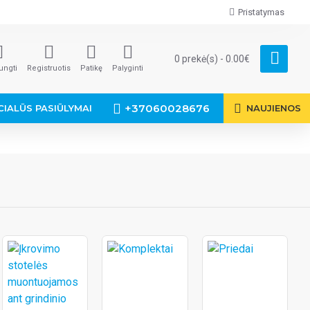
Pristatymas
0 prekė(s) - 0.00€
jungti
Registruotis
Patikę
Palyginti
+37060028676
CIALŪS PASIŪLYMAI
NAUJIENOS