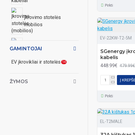
Pirkti
Įkrovimo stotelės
mobilios
EV-22KW-T2-5M
GAMINTOJAI
SGenergy įkr
Įkrovimo stotelės
kabelis
EV įkrovikliai ir stotelės
montuojamos ant sienos
14
448.99€
479.99€
Į KREPŠ
ŽYMOS
Įkrovimo stotelės
Pirkti
muontuojamos ant
grindinio
EL-T2MALE
Komplektai
32A kištukas 1