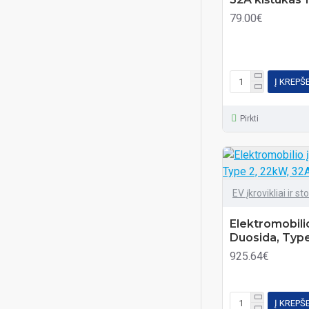
79.00€
Priedai
Į KREPŠ
Pirkti
EV įkrovikliai ir st
Elektromobili
Duosida, Type
925.64€
Į KREPŠ