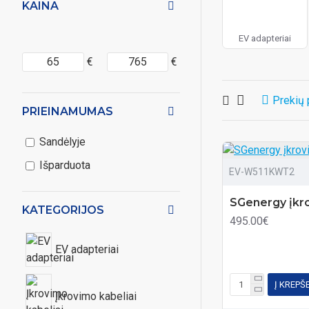
KAINA
EV adapteriai
€
€
Prekių 
PRIEINAMUMAS
Sandėlyje
Išparduota
EV-W511KWT2
SGenergy įkro
KATEGORIJOS
495.00€
EV adapteriai
Į KREPŠ
Įkrovimo kabeliai