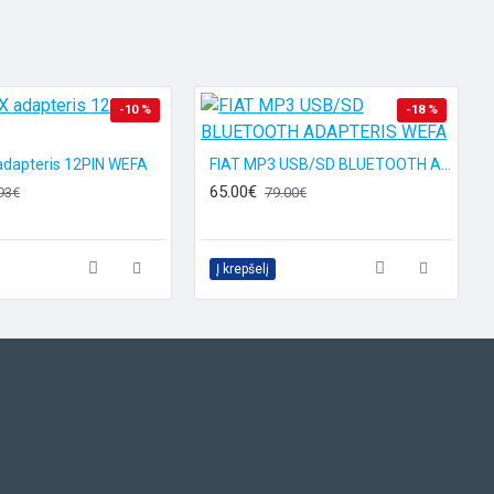
-10 %
-18 %
adapteris 12PIN WEFA
FIAT MP3 USB/SD BLUETOOTH ADAPTERIS WEFA
65.00€
93€
79.00€
Į krepšelį