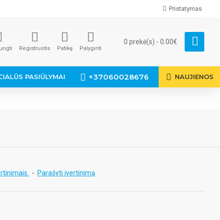
Pristatymas
0 prekė(s) - 0.00€
jungti
Registruotis
Patikę
Palyginti
+37060028676
CIALŪS PASIŪLYMAI
NAUJIENOS
rtinimais.
-
Parašyti įvertinimą