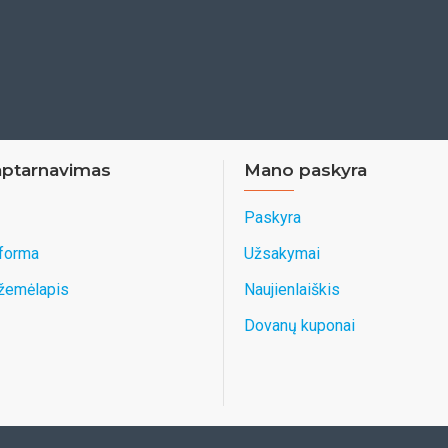
aptarnavimas
Mano paskyra
Paskyra
 forma
Užsakymai
 žemėlapis
Naujienlaiškis
Dovanų kuponai