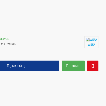
DĖLYJE
is:
YT-WF602
WEFA
Į KREPŠELĮ
PIRKTI