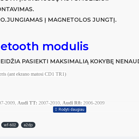
AVIMAS.
UNGIAMAS Į MAGNETOLOS JUNGTĮ.
uetooth modulis
DŽIA PASIEKTI MAKSIMALIĄ KOKYBĘ NENAU
eris (ant ekrano matosi CD1 TR1)
07-2009,
Audi TT:
2007-2010,
Audi R8:
2006-2009
wf-602
a2dp