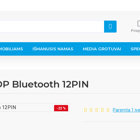
Prisi
OBILIAMS
IŠMANUSIS NAMAS
MEDIA GROTUVAI
SPE
DP Bluetooth 12PIN
-22 %
Paremta 1 įve