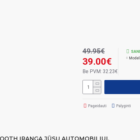
49.95€
SAN
39.00€
Model
Be PVM: 32.23€
Pageidauti
Palyginti
H ĮRANGA JŪSŲ AUTOMOBILIUI.