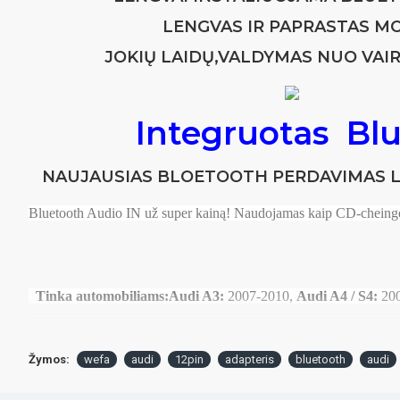
LENGVAS IR PAPRASTAS MONT
JOKIŲ LAIDŲ,VALDYMAS NUO VAIRO.J
Integruotas Bl
NAUJAUSIAS BLOETOOTH PERDAVIMAS LEI
Bluetooth Audio IN už super kainą! Naudojamas kaip CD-cheing
Tinka automobiliams:
Audi A3:
2007-2010,
Audi A4 / S4:
20
Suderinamas su grotuvais:
Žymos:
wefa
audi
12pin
adapteris
bluetooth
audi