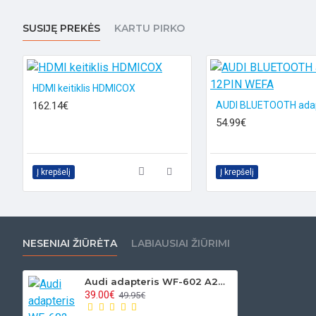
Chorus 2 Plus, Chorus 3, Concert 2 Plus, Concert 3, Symphony
SUSIJĘ PREKĖS
KARTU PIRKO
, Audi Navigation RNS-LOW (BNS 5.0)
HDMI keitiklis HDMICOX
162.14€
54.99€
Jeigu nerandate adapterio savo automobilio magnetolai pasiko
Į krepšelį
Į krepšelį
NESENIAI ŽIŪRĖTA
LABIAUSIAI ŽIŪRIMI
Audi adapteris WF-602 A2DP Bluetooth 12PIN
39.00€
49.95€